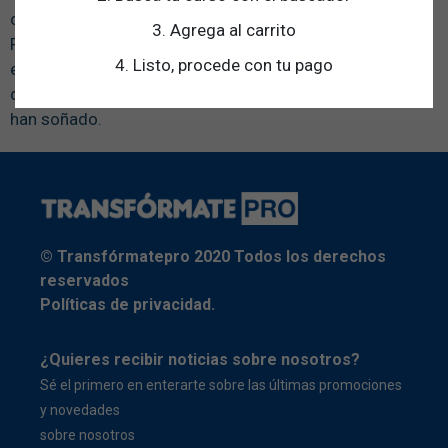
con los mejores a nivel mundial como lo es Anthony
3. Agrega al carrito
Robbins, Tal Ben Shahar, Mohanbir Sawhney, Anil Gupta,
4. Listo, procede con tu pago
entre otros. Sus emprendimientos han inspirado a miles
de personas a crear definitivamente la vida que siempre
han soñado.
© Transfórmatepro 2020 Todos los derechos
reservados
Políticas de privacidad.
¿Quieres recibir noticias sobre nosotros?
Sé el primero en enterarte sobre las últimas promociones
y novedades
sobre nosotros